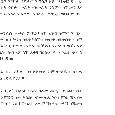
ስጋ ንጎይታ ጎይታውን ንስጋ እዩ "
(1ቆሮ 6=13)
ዑ ክኣ ጎይታ ሙሉእ ብሙሉእ ንስጋኻ ክኸውን እዩ
እንተ ተሓለሉን እቶም ኣካሎም ንጎይታ ዝህብዎ ከም
 መንፈስ ቅዱስ ምዃኑ፡ ናይ ርእስኹምውን ከም
ቤተ ክርስትያን ዘይተትክኽን መስተ ዘይትሰትን ከም
ቱ እቲ ክውን ሓቀኛ መቕደስ ኣምላኽ ዝኾነ ናይ
 ዘሎ፡ ካብ ኣምላኽ እተቐበልኩምዎ መንፈስ ቅዱስ
9-20)።
 ጌርና ኣካልና ክንጥቀመሉ ከም ዝግባእን ንስጋና
 የድሌና እዩ።
ይ ሒደት በልዕካ ጥዕና ዘሎዎ ሙኳን ይበልጽ ካብ
ምበር ኩሉ ኣካልካ ብሙሉኡ ሃቦ ከምዚ ኽኣ በል
 ኢኻ ብስጋይ ከኽብረካ እየ ምኽንያቱ ንዓኻ ክኸውን