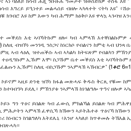
ና ኣነ ባዕለይ ክሳብ ሕጂ ንቡዙሕ ዓመታት ዝወሰድክዎ ተስፋ እዩ " 
 ክሳብ እግረይ ይዒነተይ መልሓሰይ ብዘሎ ኣካላተት ናትካ እዩ" ፥ሽ
 ብቑ ክገብሮ እዩ ከም እውን ካብ ሕማም ክዕቅቦ እዩ ዋላኳ ኣጉባዝ 
 ቤተ መቕደስ እቲ ኣባኻትኩም ዘሎ፡ ካብ ኣምላኽ እተቐበልኩምዎ
)
ስለዚ ብዝኾነ መንገዲ ንስጋና ከነርክሶ የብልናን ከምቲ ኣብ ህንጻ 
ምዚ ኣብ ላዕሊ ዝተጠቕሱ ኣብ ኣካልካ ክትፍጽም የብልካን ምኽንያ
"ብዋጋ ተዐዲግኩም ኢኹም እሞ፡ ስጋኹም ቤተ መቕደስ እቲ ኣባኻትኩም
ትፈልጡን ኢኹም፧ ስለዚ ብስጋኹም ንኣምላኽ ኣኽብርዎ"
(1ቆሮ 6=1
ኮይኖም ኣዚዩ ድንቂ ዝኾነ ክፋል መጽሓፍ ቅዱስ ቅርጺ የቑሙ ከምይ
 ከተባብዓካ ይደሊ፥ ምኽንያቱ ንኣምላኽ ከነገልግሎ ጥዓና ዘሎዎ ኣካል
ኮይኑ ግን ጥዕና ይበልጽ ካብ ፈውሲ ምክልኻል ይበልጽ ካብ ምሕዋ
 ምሕታትን ኣምላኽ ፈዋሲኻ ክኽውን ኣይትሕተቶ ጥዕናኻ ክኸውን እ
ምድሪ ክነብርን ከገልግለካ እትደሌኒ ፥እንሆ ኣካለይ ክጥቀመሉ ትኽእል
 ዝብጽሓካ።