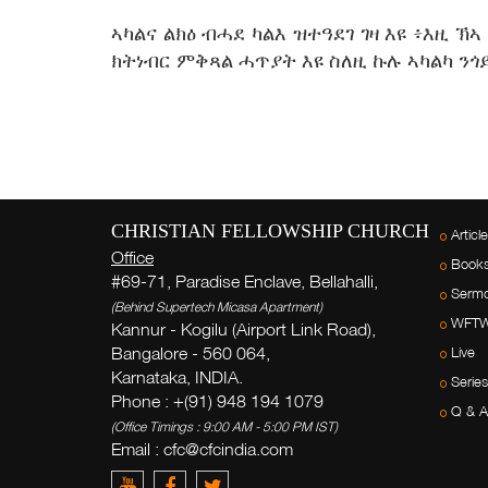
ኣካልና ልክዕ ብሓደ ካልእ ዝተዓደገ ገዛ እዩ ፥እዚ ኽ
ክትነብር ምቅጻል ሓጥያት እዩ ስለዚ ኩሉ ኣካልካ ንጎ
CHRISTIAN FELLOWSHIP CHURCH
Articl
Office
Book
#69-71, Paradise Enclave, Bellahalli,
Serm
(Behind Supertech Micasa Apartment)
WFT
Kannur - Kogilu (Airport Link Road),
Bangalore - 560 064,
Live
Karnataka, INDIA.
Series
Phone : +(91) 948 194 1079
Q & A
(Office Timings : 9:00 AM - 5:00 PM IST)
Email :
cfc@cfcindia.com