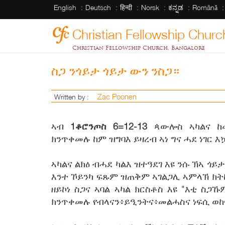
English
Deutsch
हिन्दी
Norsk
ಕನ್ನಡ
Română
Christian Fellowship Churc
Christian Fellowship Church, Bangalore
ስጋ ንጎይታ ጎይታ ውን ንስጋ።
Zac Poonen
Written by :
ኣብ
1ቆሮንጦስ 6=12-13
ጳውሎስ ኣካልና ከ
ክንጥቀመሉ ከም ዝግባእ ይዛረብ ኣነ ግና ሓደ ነገር እ
ኣካልና ልክዕ ብሓደ ካልእ ዝተዓደገ እዩ ንሱ ኽኣ ጎ
እንተ ኾይንካ ፍጹም ዝጠቅም ኣገልጋሊ ኣምላኽ ክትከ
ዘይኮነ ስጋና ኣባል ኣካል ክርስቶስ እዩ "እቲ ስጋ
ክንጥቀመሉ የብላናን፥ይዒንትና፥መልሓስና ነፍሲ ወከ