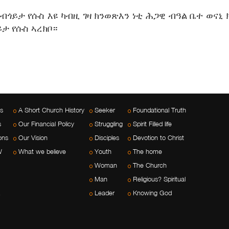
ኣ ብጎይታ የሱስ እዩ ካብዚ ገዛ ክንወጽእን ነቲ ሕጋዊ ብዓል ቤተ ወናኒ
ይታ የሱስ ኣረክቦ።
es
A Short Church History
Seeker
Foundational Truth
s
Our Financial Policy
Struggling
Spirit Filled life
ons
Our Vision
Disciples
Devotion to Christ
W
What we believe
Youth
The home
Woman
The Church
Man
Religious? Spiritual
Leader
Knowing God