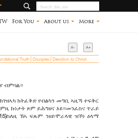
Search this site
TW
For You
About us
More
A-
A+
ndational Truth
Disciples
Devotion to Christ
እየ ብምባል።
ቢ ክገዝኣካ ክትፈቅድ የብልካን መግቢ ኣዚኻ ተፍቅር
ከምዚ ኩነታት ጾም ይሕግዘና እዩ።መንፈስና ጥራይ
15)
ስለዚ ኽኣ ፍጹም ንዘይሞራላዊ ዝኾነ ዕላማ