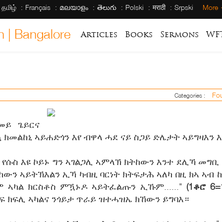
தமிழ்
Français
മലയാളം
తెలుగు
Polski
मराठी
Srpski
More
h | Bangalore
Articles
Books
Sermons
WF
Fou
Categories :
መይ ጌይርና
ኳ ክመልከኒ ኣይሐድጎን እየ ብዋላ ሓደ ናይ ስጋይ ድሌታት ኣይግዛእን 
ይታ የሱስ እዩ ኮይኑ ግን ኣገልጋሊ ኣምላኽ ክትከውን እንተ ደሊኻ መግ
ውን ኣይትኽእልን ኢኻ ካብዚ ባርነት ክትፍታሕ ኣለካ በዚ ክኣ ኣብ 
ኹም ኣካል ክርስቶስ ምዃኑዶ ኣይትፈልጡን ኢኹም......"
(1ቆሮ 6=
ፍ ክፍሊ ኣካልና ንጎይታ ጥራይ ዝተሓዝኤ ክኸውን ይግባእ።