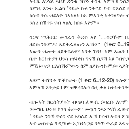
ኣብዚ እንሄለ ኣዚዩ ድንቂ ዝኾነ ተስፋ ኣምላኽ ንስጋ
ከምዚ እንተ ኢልካ "ጎይታ ኩሉንትናይ ካብ ርእሰይ
ክሳብ ንሱ ዝደለዮ ንኣካልካ ክኣ ምእንቲ ከተገልግሎ
ንስሪ በኽናፍ ናብ ላዕሊ ክበሩ እዮም።
ስጋና ማሕደር መንፈስ ቅድስ እዩ "....ስጋኹም
ዘይኰንኩምዶ፡ ኣይትፈልጡን ኢኹም...
(1ቆሮ 6=19
እውን ዝሙት ዘይትፍጽም እንተ ኾንካ ከም እዉን ከ
ቤተ ክርስትያን ህንጻ ዘይኮነስ ግናኸ ስጋኻ እዩ 
ምዃኑ፡ ናይ ርእስኹምውን ከም ዘይኰንኩምዶ፡ ኣይ
እዞም ትሽዓተ ጥቕስታት
(1 ቆሮ 6=12-20)
ኩሎም 
ኣምላኽ እንታይ ከም ዝቐረበሉን በዚ ቃል ከተስተንትን
ብዙሓት ክርስትያናት ብዛዕባ ፈውሲ ይዛረቡ እዮም 
ንመግቢ ህሩፍ ኮንካ ሕሙም ሙኳን ንኣምላኽ ፈውሲ
" ጎይታ ንስኻ ጥዕና ናይ ኣካለይ ኢኻ ክሳብ ኣብዛ 
ኣብ መስቀል ዓዲግካዮ ኢኻ፥ስጋይ ንዓኻ ጥራይ እዩ