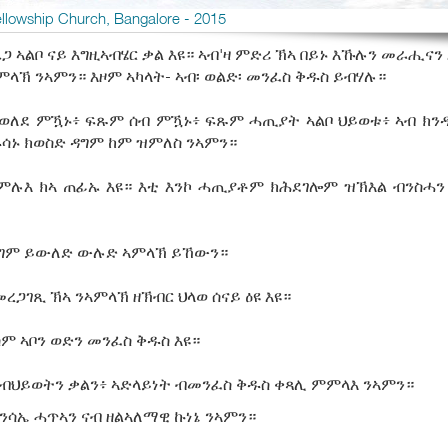
ellowship Church, Bangalore - 2015
ኣልቦ ናይ እግዚኣብሄር ቃል እዩ። ኣብ'ዛ ምድሪ ኽኣ በይኑ እኹሉን መራሒናን 
ምላኽ ንኣምን። እዞም ኣካላት- ኣብ፡ ወልድ፡ መንፈስ ቅዱስ ይብሃሉ።
ዝተወለደ ምዃኑ፥ ፍጹም ሰብ ምዃኑ፥ ፍጹም ሓጢያት ኣልቦ ህይወቱ፥ ኣብ ክን
ዱሳኑ ክወስድ ዳግም ከም ዝምለስ ንኣምን።
ምሉእ ክኣ ጠፊኡ እዩ። እቲ እንኮ ሓጢያቶም ክሕደገሎም ዝኽእል ብንስሓ
ብ ዳግም ይውለድ ውሉድ ኣምላኽ ይኸውን።
መረጋገጺ ኽኣ ንኣምላኽ ዘኽብር ህላወ ሰናይ ዕዩ እዩ።
ም ኣቦን ወድን መንፈስ ቅዱስ እዩ።
ካ ብህይወትን ቃልን፥ ኣድላይነት ብመንፈስ ቅዱስ ቀጻሊ ምምላእ ንኣምን።
ትንሳኤ ሓጥኣን ናብ ዘልኣለማዊ ኩነኔ ንኣምን።