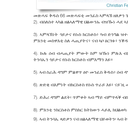
Christian F
መጽሓፍ ቅዱስ 66 መጽሓፍቲ መንፈስ ኣምላኽ ዘለዎን ጌጋ 
2). ብሰለስተ ኣካል ዘልኣለማዊ ህልውንኡ ብዝዀነ ሓደ ኣ
3). ኣምላኽነት ጎይታና የሱስ ክርስቶስ፥ ካብ ድንግል 
ምእንቲ መስዋእቲ ስለ ሓጢያትና፥ ናብ ኣቦ ዕርገቱ፥ ንቕ
4). ኩሉ ሰብ ብሓጢያት ምውት ከም ዝዀነ ምሉእ ብ
ትንሳኤን ጎይታና የሱስ ክርስቶስ ብምእማን እዩ።
5). ኣብ ስራሕ ዳግም ምልዋጥ ዕዮ መንፈስ ቅዱስ፥ ሰ
6). ጽድቂ ብእምነት ብክርስቶስ የሱስ ጥራይ እዩ፥ ናይ'ዚ 
7). ድሕሪ ዳግም ልደት፡ ጥምቀት ኣብ ማይ ብምጥላቕ ብስ
8). ምእንቲ ንክርስቶስ ምስክር ክትከውን ሓይሊ ክህልወ
9). ኣብ ትንሳኤ ጻድቃን ናብ ዘልኣለማዊ ህይወትን፡ ኣብ 