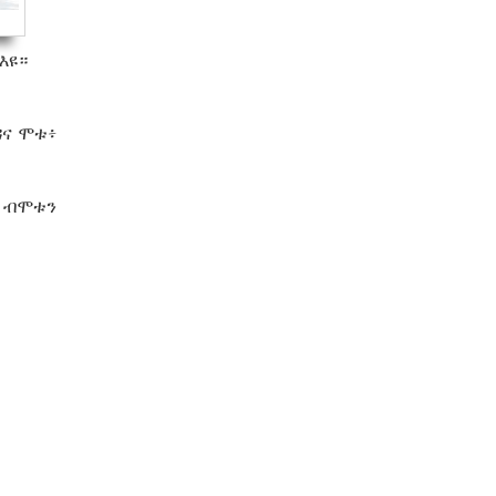
እዩ።
ዳና ሞቱ፥
ን ብሞቱን