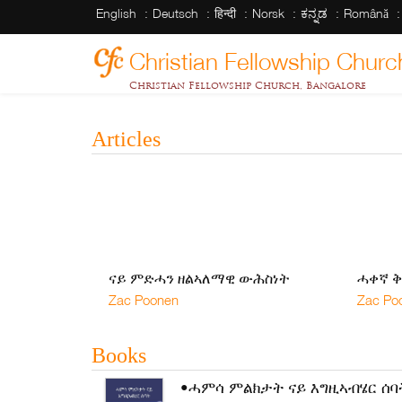
English
Deutsch
हिन्दी
Norsk
ಕನ್ನಡ
Română
Christian Fellowship Churc
Christian Fellowship Church, Bangalore
Articles
ናይ ምድሓን ዘልኣለማዊ ውሕስነት
ሓቀኛ ቅ
Zac Poonen
Zac Po
Books
•ሓምሳ ምልክታት ናይ እግዚኣብሄር ሰባ