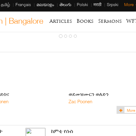
தமிழ்
Français
മലയാളം
తెలుగు
Polski
मराठी
Srpski
More
h | Bangalore
Articles
Books
Sermons
WF
ድስና
ወደመዝሙርን ወለድን
onen
Zac Poonen
More
ት
ከምቲ የሱስ