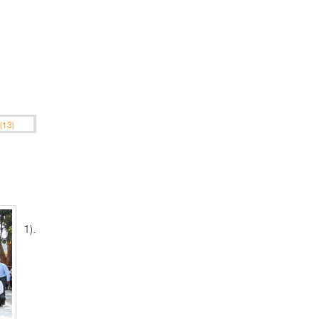
(13)
1).