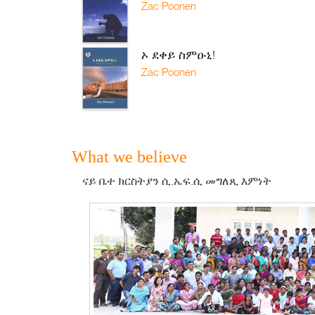
Zac Poonen
ኦ ደቀይ ስምዑኒ!
Zac Poonen
What we believe
ናይ ቤተ ክርስትያን ሲ.ኤፍ.ሲ መግለጺ እምነት