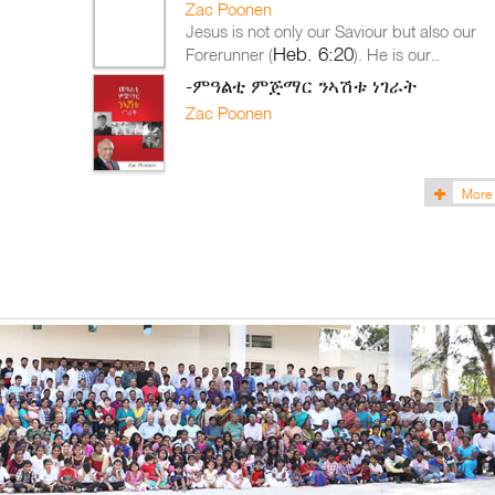
Zac Poonen
Jesus is not only our Saviour but also our
Heb. 6:20
Forerunner (
). He is our..
-ምዓልቲ ምጅማር ንኣሽቱ ነገራት
Zac Poonen
More