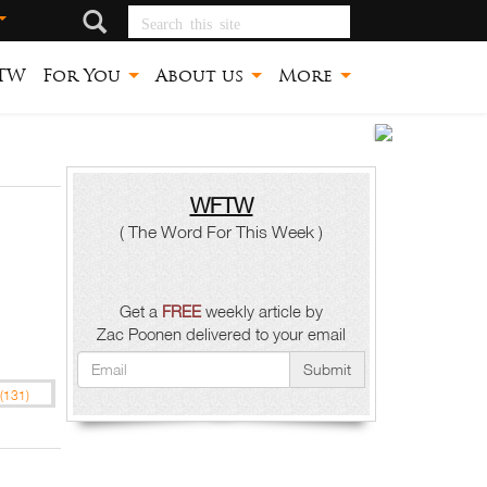
Search this site
TW
For You
About us
More
ኣብዚ
ዓመተ-2
WFTW
( The Word For This Week )
እዚ፡ ቀ
ንዝውስ
Get a
FREE
weekly article by
መንፈሳ
Zac Poonen delivered to your email
ዓልም!
Submit
(131)
Zac
Poone