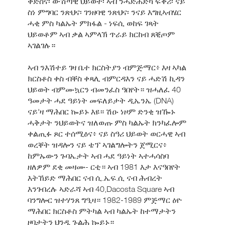
ቅድስና፡ ውሽጣዊ ህይወት፡ ኣብ ንሓድሕድካ ፍቕሪ፡ ናይ
ስነ ምግባር ንጽህና፡ ገንዘባዊ ንጽህና፡ ንናይ እግዚኣብሄር
ሓቂ ምስ ካልኡት ምክፋል - ነፍሲ ወከፍ ገጻት
ህይወቶም ኣብ ቃል ኣምላኽ ጥራይ ክርከብ ጸቒጦም
ኣገልገሉ።
ኣብ ንእሽተይ ገዛ ቤተ ክርስትያን ብምጅማር፥ እዛ ኣካል
ክርስቶስ ቀስ ብቐስ ቀጻሊ ብምርዳእን ናይ ሓድሽ ኪዳን
ህይወት ብምሙኳርን ብመንፈስ ዓበየት። ዝሓለፈ 40
ዓመታት ሓደ ዓይነት መፍለይታት ዲኤንኤ (DNA)
ናይ'ዛ ማሕበር ኰይኑ እዩ። ሽዑ ነዞም ድንቂ ዝዀኑ
ሓቅታት ንህይወትና ዝለወጡ ምስ ካልኡት ክንካፈሎም
ቀልጢፉ ጾር ተሰሚዕና፥ ናይ ስዓሪ ህይወት ወርሓዊ ኣብ
ወረቐት ዝዳሎን ናይ ቴፕ ኣገልግሎትን ጀሚርና፥
ከምኡውን ጉባኤታት ኣብ ሓደ ዓይነት ኣተሓሳስባ
ዘለዎም ደቂ መዛሙ- ርቲ። ኣብ 1981 እታ እናዓበየት
እትኸይድ ማሕበር ናብ ሲ.ኤፍ.ሲ ናብ ሕብረት
እንገብረሉ ኣድራሻ ኣብ 40,Dacosta Square ኣብ
ባንግሎር ዝተሃንጸ ግዒዛ። 1982-1989 ምጅማር ዕዮ
ማሕበር ክርስቶስ ምትካል ኣብ ካልኡት ከተማታትን
ዞባታትን ህንዲ ጉልሕ ኰይኑ።