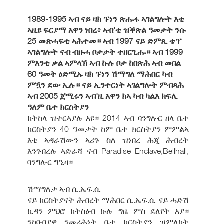
1989-1995 ኣብ ናይ ዛክ ፑነን ጽሑፋ ኣገልግሎት እቲ
ኣዚዩ ፍርያማ እዋን ነበረ፥ ኣብ'ቲ ዝቕጽል ዓመታት ንሱ
25 መጽሓፍቲ ኣሕተመ። ኣብ 1997 ናይ ድምጺ ቴፕ
ኣገልግሎት ናብ ብዙሓ ቦታታት ተዘርጊሑ። ኣብ 1999
ምእንቲ ቃል ኣምላኽ ኣብ ኩሉ ቦታ ከበጽሕ ኣብ መበል
60 ዓመት ዕድሚኡ ዛክ ፑነን ሽማግለ ማሕበር ካብ
ምዃን ደው ኢሉ። ናይ ኢንተርነት ኣገልግሎት ምብጻሕ
ኣብ 2005 ጀሚሩን ኣብ'ዚ እዋን ክኣ ካብ ካልእ ክፍሊ
ዓለም ቤተ ክርስትያን
ክትከላ ዝተርኣያሉ እዩ። 2014 ኣብ ባንግሎር ዘላ ቤተ
ክርስትያን 40 ዓመታት ከም ቤተ ክርስትያን ምምልኣ
እቲ ኣዳራሽውን ኣሪጉ ስለ ዝነበረ ሕጂ ሕብረት
እንገብረሉ ኣድራሻ ናብ Paradise Enclave,Bellhall,
ባንግሎር ግዒዛ።
ሽማግለታ ኣብ ሲ.ኤፍ.ሲ
ናይ ክርስትያናት ሕብረት ማሕበር ሲ.ኤፍ.ሲ ናይ ሓድሽ
ኪዳን ምህሮ ክትስዕብ ኩሉ ግዜ ምስ ደለየት እያ።
ንከባብያዊ ንመሪሕነት ቤተ ክርስትያን ዝምለከት