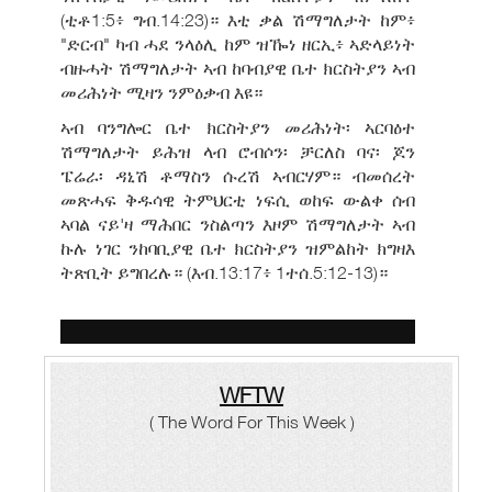
(ቲቶ1:5፥ ግብ.14:23)። እቲ ቃል ሽማግለታት ከም፥
"ድርብ" ካብ ሓደ ንላዕሊ ከም ዝዀነ ዘርኢ፥ ኣድላይነት
ብዙሓት ሽማግለታት ኣብ ከባብያዊ ቤተ ክርስትያን ኣብ
መሪሕነት ሚዛን ንምዕቃብ እዩ።
ኣብ ባንግሎር ቤተ ክርስትያን መሪሕነት፡ ኣርባዕተ
ሽማግለታት ይሕዝ ላብ ሮብሶን፡ ቻርለስ ባና፡ ጆን
ፔሬራ፡ ዳኒሽ ቶማስን ሱረሽ ኣብርሃም። ብመሰረት
መጽሓፍ ቅዱሳዊ ትምህርቲ ነፍሲ ወከፍ ውልቀ ሰብ
ኣባል ናይ'ዛ ማሕበር ንስልጣን እዞም ሽማግለታት ኣብ
ኩሉ ነገር ንከባቢያዊ ቤተ ክርስትያን ዝምልከት ክግዛእ
ትጽቢት ይግበረሉ። (እብ.13:17፥ 1ተሰ.5:12-13)።
WFTW
( The Word For This Week )