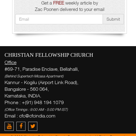
Get a
FREE
weekly article by
Zac Poonen delivered to your email
Submit
CHRISTIAN FELLOWSHIP CHURCH
Office
#69-71, Paradise Enclave, Bellahalli,
(Behind Supertech Micasa Apartment)
Kannur - Kogilu (Airport Link Road),
Bangalore - 560 064,
Karnataka, INDIA.
Phone : +(91) 948 194 1079
(Office Timings : 9:00 AM - 5:00 PM IST)
Email :
cfc@cfcindia.com