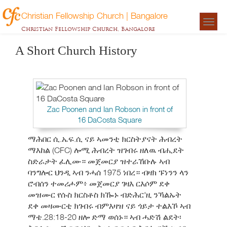
Christian Fellowship Church | Bangalore
Togg
Christian Fellowship Church, Bangalore
navigat
A Short Church History
Zac Poonen and Ian Robson in front of
16 DaCosta Square
ማሕበር ሲ.ኤፍ.ሲ ናይ ኣመንቲ ክርስትያናት ሕብረት
ማእከል (CFC) ሎሚ ሕብረት ዝገብሩ ዘለዉ ብሒደት
ስድራታት ፈሊሙ። መጀመርያ ዝተራኸቡሉ ኣብ
ባንግሎር ህንዲ ኣብ ንሓሰ 1975 ነበረ። ብዛክ ፑነንን ላን
ሮብሰን ተመሪሖም፥ መጀመርያ ገዛእ ርእሶም ደቀ
መዝሙር የሱስ ክርስቶስ ክዀኑ ብድሕር'ዚ ንኻልኡት
ደቀ መዛሙርቲ ክገብሩ ብምእዛዝ ናይ ጎይታ ተልእኾ ኣብ
ማቴ.28:18-20 ዘሎ ድማ ወሰኑ። ኣብ ሓድሽ ልደት፡