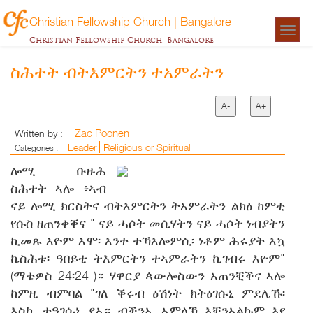
Christian Fellowship Church | Bangalore
Togg
Christian Fellowship Church, Bangalore
navigat
ስሕተት ብትእምርትን ተአምራትን
A-
A+
Zac Poonen
Written by :
Leader
Religious or Spiritual
Categories :
ሎሚ ቡዙሕ
ስሕተት ኣሎ ፥ኣብ
ናይ ሎሚ ክርስትና ብትእምርትን ትአምራትን ልክዕ ከምቲ
የሱስ ዘጠንቀቐና " ናይ ሓሶት መሲሃትን ናይ ሓሶት ነብያትን
ኪመጹ እዮም እሞ፡ እንተ ተኻእሎምሲ፡ ነቶም ሕሩያት እኳ
ኬስሕቱ፡ ዓበይቲ ትእምርትን ተኣምራትን ኪገብሩ እዮም"
(ማቴዎስ 24፡24 )። ሃዋርያ ጳውሎስውን አጠንቒቕና ኣሎ
ከምዚ ብምባል "ገለ ቕሩብ ዕሽነት ክትዕገሱኒ ምደሌኹ፡
እስኪ ተዓገሱኒ ደኣ። ብቕንኢ ኣምላኽ እቐንኣልኩም እየ