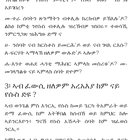
አይገበረን
መ-ተራ ሰባትን ጽጉማትን ብቀሊሉ ክረክብዎ ይኽእሉ'ዶ?
ልክዕ ከምቲ ንየሱስ ብቀሊሉ ዝረኽብዎ ዝነበሩ። ተወሳኺ
ንምርግጋጽ ዝሕግዙ ድማ ና
ሀ- ንሰባት ናብ ክርስቶስ ይመርሕ'ዶ ወይ ናብ ገዛእ ርእሱ?
ለ-ፍርሃት ኣማላኽ ዘለዎም ውሉድ'ዶ ኣሎዎ?
ሐ-እንተ ወሐደ ሓንቲ ማሕበር ኣምላክ መስሪቱ'ዶ? መ-
መገላግልቱ ናይ ኣምላክ ሰባት ድዮም?
3፡ ኣብ ፈውሲ ዘለዎም አረአእያ ከም ናይ
የሱስ ድዩ ?
ኣብ ወንጌል ምስ እንርኢ የሱስ ከመይ ጌርካ ትአምራት ወይ
ድማ ፈውሲ ከም እትቕበል ክሰብኽ ወይ ክምህር ከሎ
ኣይንርእዮን፥ ግናኸ የሱስ አሽሓት ሰባት ከም ዝፈወሰ
ንርኢ።
ከምእውን ኣብ ግብሪ ሃዋርያት ተመሳሳሊ ከመይ ጌርካ