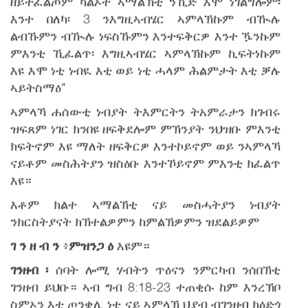
ዘይትፈልጦም ካልኦት ኣማልኽቲ ንኺድ እሞ ነገልግሎም፡
እንተ በለካ፡ 3 ንእግዚኣብሄር ኣምላኽኩም ብዂሉ
ልብኹምን ብዂሉ ነፍስኹምን እንተፍቅርዎ እንተ ዄንኩም
ምእንቲ ኺፈልጥ፡ እግዚኣብሄር ኣምላኽኩም ኪፍትነኩም
እዩ እሞ ነቲ ነብዪ እቲ ወይ ነቲ ሓላም ሕልምታት እቲ ቓሉ
ኣይትስማዕ"
ኣምላኻ ሐሰውቲ ነብያት ትእምርትን ትአምራታን ክገብሩ
ዝፍጸም ነገር ክንበዩ ዘፍቅደሎም ምኽንያት ንህዝቡ ምእንቲ
ክፍትኖም እዩ ማለት ዘፍቅርዎ እንተኮይኖም ወይ ንኣምላኻ
ናይቶም መስሕትያን ዝስዕቡ እንተኾይኖም ምእንቲ ክፈልጥ
እዩ።
እቶም ክልተ ኣማልኽቲ ናይ መስሓትያን ነብያት
ንክርስትያናት ክኽተልዎምን ከምልኽዎምን ዝደልይዎም
ገ
ን
ዘ
ብ
ን
፥
ም
ዝ
ን
ጋ
ዕ
እዩም።
ገንዘብ
፡
ሰባት ሎሚ ሃብትን ጥዕናን ንምርካብ ንሰበኽቲ
ገንዘብ ይህቡ። ኣብ ግብ 8:18-23 ተጠቂሱ ከም እንረኽቦ
ስምኦን እቲ ጦንቋሊ ነቲ ናይ ኣምላኽ ህያብ ብገንዘብ ክዕድጎ