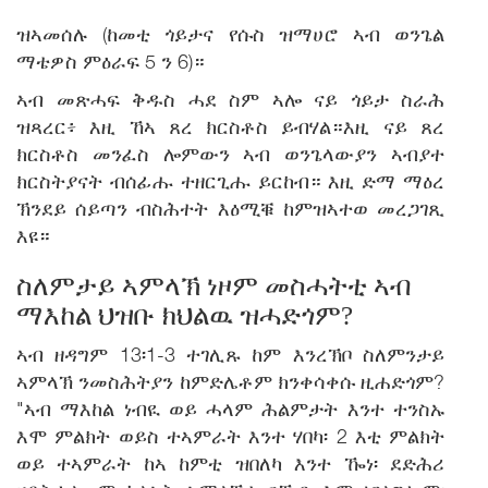
ዝኣመሰሉ (ከመቲ ጎይታና የሱስ ዝማሀሮ ኣብ ወንጌል
ማቴዎስ ምዕራፍ 5 ን 6)።
ኣብ መጽሓፍ ቅዱስ ሓደ ስም ኣሎ ናይ ጎይታ ስራሕ
ዝጻረር፥ እዚ ኸኣ ጸረ ክርስቶስ ይብሃል።እዚ ናይ ጸረ
ክርስቶስ መንፈስ ሎምውን ኣብ ወንጌላውያን ኣብያተ
ክርስትያናት ብሰፊሑ ተዘርጊሑ ይርከብ። እዚ ድማ ማዕረ
ኽንደይ ሰይጣን ብስሕተት እዕሚቑ ከምዝኣተወ መረጋገጺ
እዩ።
ስለምታይ ኣምላኽ ነዞም መስሓትቲ ኣብ
ማእከል ህዝቡ ክህልዉ ዝሓድጎም?
ኣብ ዘዳግም 13፡1-3 ተገሊጹ ከም እንረኽቦ ስለምንታይ
ኣምላኽ ንመስሕትያን ከምድሌቶም ክንቀሳቀሱ ዚሐድጎም?
"ኣብ ማእከል ነብዪ ወይ ሓላም ሕልምታት እንተ ተንስኡ
እሞ ምልክት ወይስ ተኣምራት እንተ ሃበካ፡ 2 እቲ ምልክት
ወይ ተኣምራት ከኣ ከምቲ ዝበለካ እንተ ዀነ፡ ደድሕሪ