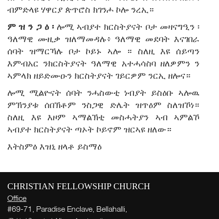
ብምድላዩ ሃዋርያ ጵጥሮስ ክገንሖ ኮሎ ንረኢ።
ም
ዝ
ን
ጋ
ዕ
፡
ሎሚ ኣብያተ ክርስትያናት ቦታ መዛናግዒን ፡
ዓለማዊ ሙዚቃ ዝለማመዳሉ፥ ዓለማዊ መደባት እናገበራ
ሰባት ዝማርኻሉ ቦታ ኮይኑ ኣሎ ። ስለዚ እዩ ሰይጣን
እምብአር ንክርስትያናት ዓለማዊ አተሓሳስባ ዘለዎምን ን
ኣምላክ ዘይድሙዑን ክርስትያናት ገይርዎም ንርኢ ዘሎና።
ሎሚ ሚልዮናት ሰባት ንሓስውቲ ነብያት ይስዕቡ ኣሎዉ
ምኽንያቱ ሰበኽቶም ንስጋዊ ድሌት ዝጥዕም ስለዝኾነ።
ስለዚ እዩ እዞም ኣማልኽቲ መስሓትያን ኣብ ኣምልኾ
ኣብያተ ክርስትያናት ጣኦት ኮይኖም ዝርኣዩ ዘለው።
እትስምዕ እዝኒ ዘላቶ ይስማዕ
CHRISTIAN FELLOWSHIP CHURCH
Office
#69-71, Paradise Enclave, Bellahalli,