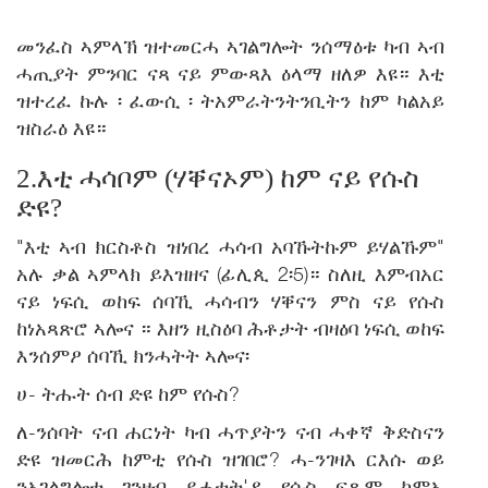
መንፈስ ኣምላኽ ዝተመርሓ ኣገልግሎት ንሰማዕቱ ካብ ኣብ
ሓጢያት ምንባር ናጻ ናይ ምውጻእ ዕላማ ዘለዎ እዩ። እቲ
ዝተረፈ ኩሉ ፡ ፈውሲ ፡ ትአምራትንትንቢትን ከም ካልአይ
ዝስራዕ እዩ።
2.እቲ ሓሳቦም (ሃቐናኦም) ከም ናይ የሱስ
ድዩ?
"እቲ ኣብ ክርስቶስ ዝነበረ ሓሳብ አባኹትኩም ይሃልኹም"
አሉ ቃል ኣምላክ ይእዝዘና (ፊሊጲ 2፡5)። ስለዚ እምብአር
ናይ ነፍሲ ወከፍ ሰባኺ ሓሳብን ሃቐናን ምስ ናይ የሱስ
ከነአጻጽሮ ኣሎና ። እዘን ዚስዕባ ሕቶታት ብዛዕባ ነፍሲ ወከፍ
እንሰምዖ ሰባኺ ክንሓትት ኣሎና፡
ሀ- ትሑት ሰብ ድዩ ከም የሱስ?
ለ-ንሰባት ናብ ሐርነት ካብ ሓጥያትን ናብ ሓቀኛ ቅድስናን
ድዩ ዝመርሕ ከምቲ የሱስ ዝገበሮ? ሓ-ንገዛእ ርእሱ ወይ
ንአገልግሎቱ ገንዘብ ይሓቲት'ዶ የሱስ ፍጹም ከምኡ