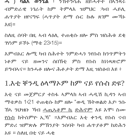
ሓ
)
ካልእ ወንጌል
፡ ንኽትንሳሕ ዘይሓትት በኣንጻሩ
ብምድራዊ ነገራት ከም ትምላእ ዝምህር :ካብ ሓይሊ
ሐጥያት ዘየናግፍ (ሓጥያት ድማ ሱር ኩሉ ጸገም ሙኻኑ
እዩ)።
ስለዚ ሰባት በዚ ኣብ ላዕሊ ተጠቂሱ ዘሎ ምስ ዝስሕቱ ደቂ
ገሃነም ይኾኑ (ማቴ 23፡15)።
እምብአር ሎሚ ካብ ስሕተት ንምድሓን ንየሱስ ክንጥምትን
ነቶም ናይ ዘመንና ሰበኽቲ ምስ የሱስ ከነነጻጽሮም
ይግብኣና። ክንሓቶ ዘሎና ሕቶታት ድማ እዚ ዝስዕብ እዩ ፥
1.እቲ ቐንዲ ዕላማኦም ከም ናይ የሱስ ድዩ?
እቲ ናይ መጀምርያ ተስፋ ኣምላክ ኣብ ሓዲሽ ኪዳን ኣብ
ማቴዎስ 1፡21 ተጠቂሱ ከም ዘሎ "ወዲ ኽትወልድ እያ፡ ንሱ
ኸኣ ንህዝቡ ኻብ
ሓ
ጢ
ኣ
ቶ
ም
ኬ
ድ
ሕ
ኖ
ም
እዩ እሞ፡ ስሙ
የ
ሱ
ስ
ክትሰምዮ ኢኻ" ።እምብአር እቲ ቀንዲ የሱስ ናብ
ምድሪ ዝምጽሉ ምኽንያት ንሰባት ካብ ሐጥያቶም ከድሕን
አዩ ። ስለዚ በቲ ናይ ሓቂ