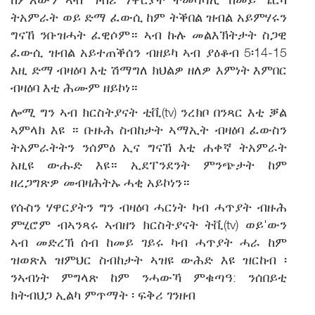
ትአምራት ወይ ድማ ፈውሲ ከም ትቕበል ዝብል አይምሃሩን
ግናኸ ንቡዝሓት ፈዊሶም። ኣብ ኩሉ መልእኽትታት ስጋዊ
ፈውሲ ዝብል አይተጠቕሰን ብዘይካ ኣብ ያዕቆብ 5፡14-15
እዚ ድማ ብዛዕባ እቲ ሽማግለ ክህልዎ ዘለዎ እምነት እምበር
ብዛዕባ እቲ ሕሙም ዘይኮነ።
ሎሚ ግን ኣብ ክርስትያናት ቲቪ(tv) ንረክቦ በንጻር እቲ ቓል
ኣምላክ እዩ ። ቡዙሕ ስብከታት ኣማኢት ብዛዕባ ፈውስን
ትአምራትትን ንሰምዕ ኢና ግናኸ እቲ ሐቀኛ ትአምራት
አዚዩ ውሑድ እዩ። ኢደፐንደንት ምንጭታት ከም
ዘረጋግጽዎ መብዛሕትኡ ሓቂ አይኮነን።
የሱስን ሃዋርያትን ግን ብዛዕባ ሓርነት ካብ ሓጥያት ብዙሕ
ምሂሮም ብኣንጻሩ ኣብዘን ክርስትያናት ትቪ(tv) ወይ'ውን
ኣብ መድረኽ ሰብ ከመይ ገይሩ ካብ ሓጥያት ሓራ ከም
ዝወጽእ ዝምህር ስብከታት ኣዝዩ ውሕድ እዩ ዝርከብ ፡
ንኣብነት ምግላጽ ከም ንሓውኻ ምቁጣዓ: ንሰበይቲ
ክትብህጋ ኢልካ ምጥማት ፡ ፍቅሪ ገንዘብ