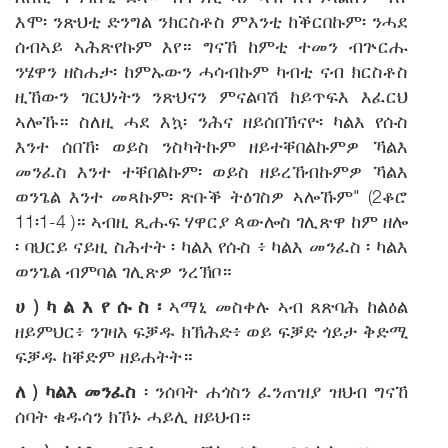
እሞ፡ ንጽህቲ ድንግል ንክርስቶስ ምእንቲ ከቕርበኩም፡ ንሓደ
ሰብኣይ ኣሕጽየኩም እየ። ግናኸ ከምቲ ተመን ብጕርሑ
ንሄዋን ዘስሐታ፡ ከምኡውን ሓሳብኩም ካብቲ ናብ ክርስቶስ
ዚኸውን ገርህነትን ንጽህናን ምናልባሽ ከይጥፍእ እፈርህ
ኣሎኹ። ስለዚ ሓደ እኳ፡ ንሕና ዘይሰበኽናዮ፡ ካልእ የሱስ
እንተ ሰበኸ፡ ወይስ ንስካትኩም ዘይተቐበልኩምዎ ኻልእ
መንፈስ እንተ ተቐበልኩም፡ ወይስ ዘይረኸብኩምዎ ኻልእ
ወንጌል እንተ መጻኩም፡ ጽቡቕ ትዕገስዎ ኣሎኹም" (2ቆሮ
11፡1-4 )። ኣብዚ ጺሑፍ ሃዋርያ ጳውሎስ ገሊጽዋ ከም ዘሎ
፡ ባህርይ ናይዚ ስሕተት ፡ ካልእ የሱስ ፥ ካልእ መንፈስ ፡ ካልእ
ወንጌል ብምባል ገሊጽዎ ንረኽቦ።
ሀ
)
ካ
ል
እ
የ
ሱ
ስ
፡
ኣማኒ መስቀሉ ኣብ ጸጽባሕ ከልዕል
ዘይምህር፥ ንገዛእ ፍቓዱ ክኽሕድ፥ ወይ ፍቓድ ጎይታ ቅድሚ
ፍቓዱ ከቐድም ዘይሐትት።
ለ
)
ካልእ መንፈስ
፡ ንሰባት ሐጎስን ፈንጠዝያ ዝህብ ግናኸ
ሰባት ቁዱሳን ክኾኑ ሓይሊ ዘይህብ።