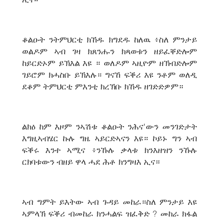
ቆልዑት ንትምህርቲ ክኸዱ ክግደዱ ከለዉ ፥ስለ ምንታይ
ወልዶም ኣብ ገዛ ክጸንሑን ክጻወቱን ዘይፈቐድሎም
ከይርድኦም ይኽእል እዩ ። ወለዶም ኣዚዮም ዘኽብድሎም
ገይሮም ክሓስቡ ይኽእሉ። ግናኸ ፍቕሪ እዩ ንቶም ወለዲ
ደቆም ትምህርቲ ምእንቲ ክረኽቡ ክኸዱ ዘገድድዎም።
ልክዕ ከም እዞም ንኣሽቱ ቆልዑት ንሕና'ውን መንገድታት
እግዚኣብሄር ኩሉ ግዜ ኣይርድኣናን እዩ። ኮይኑ ግን ኣብ
ፍቕሩ እንተ ኣሚና ፥ንኹሉ ቃላቱ ክንእዘዝን ንኹሉ
ርክባቱውን ብዘይ ዋላ ሓደ ሕቶ ክንግዛእ ኢና።
ኣብ ግምት ይእትው ኣብ ጉዳይ መከራ።ስለ ምንታይ እዩ
ኣምላኽ ፍቕሪ ብመከራ ክንሓልፍ ዝፈቅድ ? መከራ ክፋል