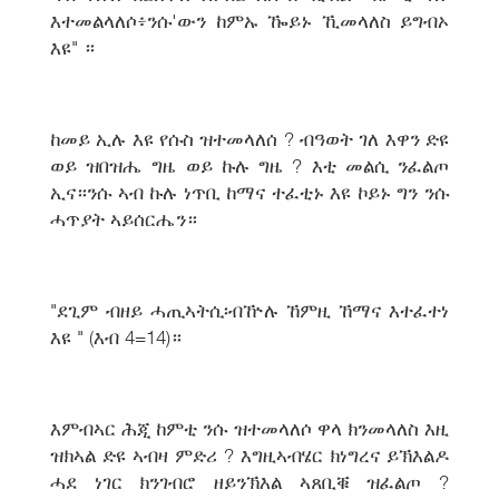
እተመልላለሶ፥ንሱ'ውን ከምኡ ዀይኑ ኺመላለስ ይግብኦ
እዩ" ።
ከመይ ኢሉ እዩ የሱስ ዝተመላለሰ ? ብዓወት ገለ እዋን ድዩ
ወይ ዝበዝሔ ግዜ ወይ ኩሉ ግዜ ? እቲ መልሲ ንፈልጦ
ኢና።ንሱ ኣብ ኩሉ ነጥቢ ከማና ተፈቲኑ እዩ ኮይኑ ግን ንሱ
ሓጥያት ኣይሰርሔን።
"ደጊም ብዘይ ሓጢኣትሲ፡ብዅሉ ኸምዚ ኸማና እተፈተነ
እዩ " (እብ 4=14)።
እምብኣር ሕጂ ከምቲ ንሱ ዝተመላለሶ ዋላ ክንመላለስ እዚ
ዝክኣል ድዩ ኣብዛ ምድሪ ? እግዚኣብሄር ክነግረና ይኽእልዶ
ሓደ ነገር ክንገብሮ ዘይንኽእል ኣጸቢቑ ዝፈልጦ ?