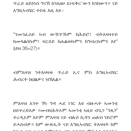
ጥራይ ዘይኮነስ ግናኸ ክንእዘዞ እነፍቅር'ውን ክንከውን። ናይ
እግዚኣብሄር ተስፋ እዚ እዩ~
"ንመንፈሰይ ኣብ ውሽጥኹም ከሕድሮ፣ ብትእዛዛተይ
ከመላልሰኩም፣ ፍርደይ ከሐልወኩምን ከግብረኩምን እየ"
(ህዝ 36=27)።
ብምእዛዝ ንትእዛዛቱ ጥራይ ኢና ምስ እግዚኣብሄር
ሕብረት ክህልዎና ዝኽእል።
ምእዛዝ እንተ ኾነ ግዳ ሓደ ነገር እዩ ብዙሓት ኣመንቲ
ዘይተረድእዎ ።መብዛሕትኦም ኣመንቲ ኣዚዩ ብጌጋ "ንጸጋ"
ተረዲኦም እዮም ምእዛዝ ናይ ብሉይ ኪዳን ጠለብ ገይሮም
ይሓስብዎ። ከም ውጽኢት ናይ እግዚኣብሄር ትእዛዛት ከም