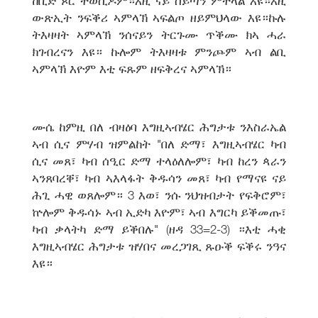
ከቢድ ጾር ተወሲዶም።እዚ ናይ ሰይጣን ምትላል እዩ።እዚ
ውጽኢት ንፍቕሪ ኣምላኽ ኣፍልጦ ዘይምህላው እዩ።ኩሉ
ትእዛዛት ኣምላኽ ንሰናይን ትርጉሙ ጥቕሙ ክኣ ሓራ
ክገብረናን እዩ። ኩሎም ትእዛዛቱ ምንጮም ኣብ ልቢ
ኣምላኽ እዮም እቲ ፍጹም ዘፍቅረና ኣምላኽ።
ሙሴ ከምዚ በለ ብዛዕባ እግዚኣብሄር ሕግታቱ ንእስራኤል
ኣብ ሲና ምሃብ ዝምልከት "በለ ድማ፣ እግዚኣብሄር ካብ
ሲና መጸ፣ ካብ ሰዒር ድማ ተላዕለሎም፣ ካብ ከረን ጳራን
ኣንጸባረቐ፣ ካብ ኣእላፋት ቅዱሳን መጸ፣ ካብ የማናዩ ናይ
ሕጊ ሓዊ ወጸሎም። 3 እወ፣ ንሱ ንህዝብታት የፍቅሮም፣
ኵሎም ቅዱሳኑ ኣብ ኢድካ እዮም፣ ኣብ እግርካ ይቕመጡ፣
ካብ ቃላትካ ድማ ይቕበሉ" (ዘዳ 33=2-3) ።እቲ ሓቂ
እግዚኣብሄር ሕግታቱ ዝሃበና መረጋገጺ ጹዑቕ ፍቕሩ ንዓና
እዩ።