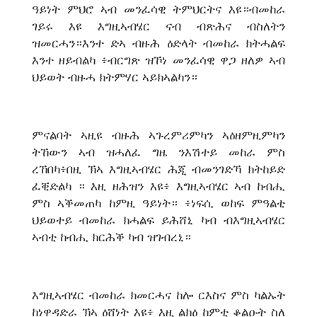
ዓይነት ምህሮ ኣብ መንፈሳዊ ትምህርትና እዩ።ብመከራ
ገይሩ እዩ እግዚኣብሄር ናብ ብጽሕና ብስለትን
ዝመርሓን።እንተ ድኣ ብዙሕ ዕድላት ብመከራ ክትሓልፍ
እንተ ዘይብልካ ፥ብርግጽ ዝኾነ መንፈሳዊ ዋጋ ዘለዎ ኣብ
ህይወት ብዙሓ ክትምሃር ኣይክኣልካን።
ምናልባት ኣዚዩ ብዙሕ ኣጉረምሪምካን ኣዕዘምዚምካን
ትኸውን ኣብ ዝሓለፈ ግዜ ንእሽተይ መከራ ምስ
ረኸበካ፥በዚ ኽኣ እግዚኣብሄር ሕጂ ብመንገድኻ ክትከይድ
ፈቒድልካ ። እዚ ዘሕዝን እዩ፥ እግዚኣብሄር ኣብ ከብሒ
ምስ ኣቕመጠካ ከምዚ ዓይነት። ፥ነፍሲ ወከፍ ምዓልቲ
ህይወተይ ብመከራ ክሓልፍ ይሕሸኒ ካብ ብእግዚኣብሄር
ኣብቲ ከብሒ ክርሕቕ ካብ ዝገብረኒ።
እግዚኣብሄር ብመከራ ክመርሓና ከሎ ርእስና ምስ ካልኡት
ከነዋዳድራ ኽኣ ዕሸነት እዩ፥ እዚ ልክዕ ከምቲ ቆልዑት ስለ