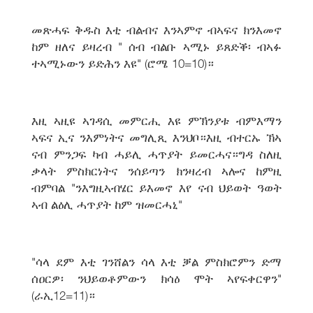
መጽሓፍ ቅዱስ እቲ ብልብና እንኣምኖ ብኣፍና ክንእመኖ
ከም ዘለና ይዛረብ " ሰብ ብልቡ ኣሚኑ ይጸድቕ፡ ብኣፉ
ተኣሚኑውን ይድሕን እዩ" (ሮሜ 10=10)።
እዚ ኣዚዩ ኣገዳሲ መምርሒ እዩ ምኽንያቱ ብምእማን
ኣፍና ኢና ንእምነትና መግሊጺ እንህቦ።እዚ ብተርኡ ኽኣ
ናብ ምንጋፍ ካብ ሓይሊ ሓጥያት ይመርሓና።ግዳ ስለዚ
ቃላት ምስክርነትና ንሰይጣን ክንዛረብ ኣሎና ከምዚ
ብምባል "ንእግዚኣብሄር ይእመኖ እየ ናብ ህይወት ዓወት
ኣብ ልዕሊ ሓጥያት ከም ዝመርሓኒ"
"ሳላ ደም እቲ ገንሸልን ሳላ እቲ ቓል ምስክሮምን ድማ
ሰዐርዎ፡ ንህይወቶምውን ክሳዕ ሞት ኣየፍቀርዋን"
(ራኢ12=11)።