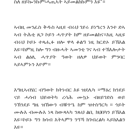
ስለ ዘይኰንኩም፡ሓጢኣት ኣይመልከኩምን እዩ"።
ኣብዚ መንፈስ ቅዱስ ኣዚዩ ብሩህ ገይሩ ይነግረን እንተ ድኣ
ኣብ ትሕቲ ጸጋ ኮይን ሓጥያት ከም ዘይመልከና።እዚ ኣዚዩ
ብሩህ ኮይኑ ተጻሒፉ ዘሎ ዋላ ቆልዓ ነዚ ክርድኦ ይኽእል
እዩ።ከምዚ ከሎ ግን ብዙሓት ኣመንቲ ገና ኣብ ተኽእሎታት
ኣብ ልዕሊ ሓጥያት ዓወት ዘለዎ ህይወት ምንባር
ኣይኣምኑን እዮም።
እግዚኣብሄር ብዓወት ክትነብር እዩ ዝደሌካ ።ማዕረ ክንደይ
ናይ ሓሳብ ህይወትካ ረሳሕ ሙኳኑ ብዘይገድስ ወይ
ንኽንደይ ግዜ ዝኸውን ብቑጥዔ ከም ዝተስዓርካ ። ጎይት
ሙሉእ ብሙሉእ ነጻ ከውጻኣካ ንጹህ ልቢ ክህበካን ይኽእል
እዩ።ኮይኑ ግን ክሳብ እትኣምን ንዓኻ ክገብረልካ ኣይክእልን
እዩ።