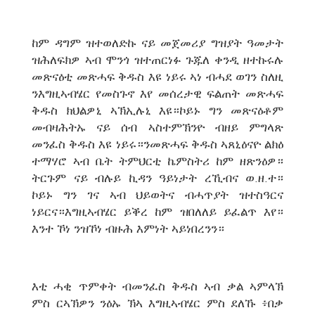
ከም ዳግም ዝተወለድኩ ናይ መጀመሪያ ግዝያት ዓመታት
ዝሕለፍክዎ ኣብ ሞንጎ ዝተጠርነፉ ጉጁለ ቀንዲ ዘተኩሩሉ
መጽናዕቲ መጽሓፍ ቅዱስ እዩ ነይሩ ኣነ ብሓደ ወገን ስለዚ
ንእግዚኣብሄር የመስጉኖ እየ መሰረታዊ ፍልጠት መጽሓፍ
ቅዱስ ክህልዎኒ ኣኽኢሉኒ እዩ።ኮይኑ ግን መጽናዕቶም
መብዛሕትኡ ናይ ሰብ ኣስተምኽንዮ ብዘይ ምግላጽ
መንፈስ ቅዱስ እዩ ነይሩ።ንመጽሓፍ ቅዱስ ኣጸኒዕናዮ ልክዕ
ተማሃሮ ኣብ ቤት ትምህርቲ ኬምስትሪ ከም ዘጽንዕዎ።
ትርጉም ናይ ብሉይ ኪዳን ዓይነታት ረኺብና ወ.ዘ.ተ።
ኮይኑ ግን ገና ኣብ ህይወትና ብሓጥያት ዝተስዓርና
ነይርና።እግዚኣብሄር ይቕረ ከም ዝበለለይ ይፈልጥ እየ።
እንተ ኾነ ንዝኾነ ብዙሕ እምነት ኣይነበረንን።
እቲ ሓቂ ጥምቀት ብመንፈስ ቅዱስ ኣብ ቃል ኣምላኽ
ምስ ርኣኽዎን ንዕኡ ኽኣ እግዚኣብሄር ምስ ደለኹ ፥በቃ