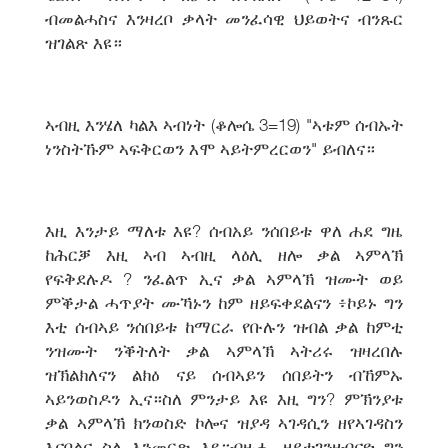
ብመልሓስና እንዛረቦ ቃላት መንፈሳዊ ህይወትና ብንጹር
ዝገልጽ እዩ።
ኣብዚ እንሄለ ካልእ ኣብነት (ቆሎሴ 3=19) "ኣቱም ሰብኡት
ነንስትኹም ኣፍቅርወን እሞ ኣይትምረርወን" ይብለና።
እዚ እንታይ ማለቱ እዩ? ሰብአይ ንሰበይቱ ዋለ ሐደ ግዜ
ከሕርቓ እዚ ኣብ ኣብዚ ላዕሊ ዘሎ ቃል ኣምላኽ
የፍቅደሉዶ ? ንፈልጥ ኢና ቃል ኣምላኽ ዝሙት ወይ
ምቕታል ሓጥያት ሙኻኑን ከም ዘይፍቀደልናን ፥ኮይኑ ግን
እቲ ሰብኣይ ንሰበይቱ ከማርራ የቡሉን ዝብል ቃል ከምቲ
ንዝሙት ንቕትለት ቃል ኣምላኽ ኣትሪሩ ዝዛረበሉ
ዝኽልክለናን ልክዕ ናይ ሰብኣይን ሰበይትን ብኸምኡ
ኣይንወስዶን ኢና።ስለ ምንታይ እዩ እዚ ግን? ምኽንያቱ
ቃል ኣምላኽ ክንወስድ ኮሎና ዝያዳ ኣገዳሲን ዘየኣገዳስን
እናበልና ስለ እንመርጽ እዩ።ብዙሑ ዘይተገንዘብናዮ ግን