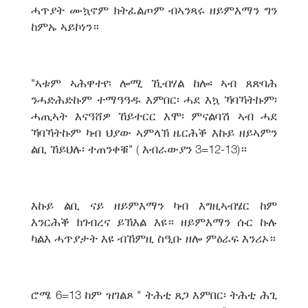
ሓጥያት ሙኳኖም ክትፈልጦም ብኣንጻሩ ዘይምእማን ግን
ከምኡ ኣይኮነን።
"ኣቱም ኣሕዋተየ፡ ሎሚ ኺብሃል ከሎ፡ ኣብ ጸጽባሕ
ንሓድሕድኩም ተማዓዓዱ እምበር፡ ሓደ እኳ ኻባኻትኩም፡
ሓጢኣት እናዓሸዎ ኸይተርር እሞ፡ ምናልባሽ ኣብ ሓደ
ኻባኻትኩም ካብ ህያው ኣምላኽ ዜርሕቕ እኩይ ዘይኣምን
ልቢ ኸይህሉ፡ ተጠንቀቑ" ( እብራውያን 3=12-13)።
እኩይ ልቢ ናይ ዘይምእማን ካብ እግዚኣብሄር ከም
እንርሕቕ ክገብረና ይኽእል እዩ። ዘይምእማን ሱር ኩሉ
ካልእ ሓጥያታት እዩ ብኸምዚ ስዒቡ ዘሎ ምዕራፍ እንሪኦ።
ሮሜ 6=13 ከም ዝገልጾ " ትሕቲ ጸጋ እምበር፡ ትሕቲ ሕጊ