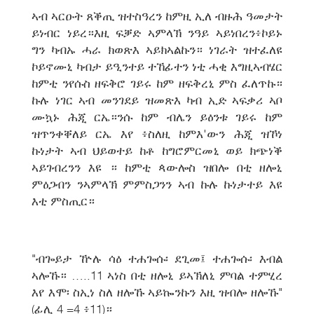
ኣብ ኣርዑት ጸቕጢ ዝተስዓረን ከምዚ ኢለ ብዙሕ ዓመታት
ይነብር ነይረ።እዚ ፍቓድ ኣምላኽ ንዓይ ኣይነበረን፥ኮይኑ
ግን ካብኡ ሓራ ክወጽእ ኣይክኣልኩን። ነገራት ዝተፈለዩ
ኮይኖሙኒ ካብታ ይዒንተይ ተኸፊተን ነቲ ሓቂ እግዚኣብሄር
ከምቲ ንየሱስ ዘፍቅሮ ገይሩ ከም ዘፍቅረኒ ምስ ፈለጥኩ።
ኩሉ ነገር ኣብ መንገደይ ዝመጽእ ካብ ኢድ ኣፍቃሪ ኣቦ
ሙኳኑ ሕጂ ርኤ።ንሱ ከም ብሌን ይዕንቱ ገይሩ ከም
ዝጥንቀቐለይ ርኤ እየ ፥ስለዚ ከምእ'ውን ሕጂ ዝኾነ
ኩነታት ኣብ ህይወተይ ከቶ ከግሮምርመኒ ወይ ክጭነቕ
ኣይገብረንን እዩ ። ከምቲ ጳውሎስ ዝበሎ በቲ ዘሎኒ
ምዕጋብን ንኣምላኽ ምምስጋንን ኣብ ኩሉ ኩነታተይ እዩ
እቲ ምስጢር።
"ብጐይታ ዅሉ ሳዕ ተሐጐሱ፡ ደጊመ፤ ተሐጐሱ፡ እብል
ኣሎኹ። …..11 ኣነስ በቲ ዘሎኒ ይኣኽለኒ ምባል ተምሂረ
እየ እሞ፡ ስኢነ ስለ ዘሎኹ ኣይኰንኩን እዚ ዝብሎ ዘሎኹ"
(ፊሊ 4 =4 ፥11)።