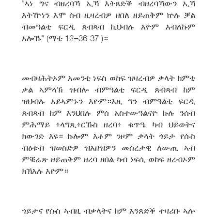
"ኣነ ግና ብዘረባኻ ኢኻ እትጸድቕ ብዘረባኻውን ኢኻ
እትዅነን እሞ ሰብ ዚዛረብዎ ዘበለ ዘይጠቅም ኵሉ ቓል
ብመዓልቲ ፍርዲ ጸብጻብ ኪህብሉ እዮም እብለኩም
አሎኹ" (ማቴ 12=36-37 )።
መብዛሕትኦም አመንቲ ነፍስ ወከፍ ዝዛረብዎ ቃላት ከምቲ
ቃል ኣምላኽ ዝብሎ ብምዓልቲ ፍርዲ ጸብጻብ ከም
ዝህብሉ አይኣምኑን እዮም።እዚ ግን ብምዓልቲ ፍርዲ
ጸብጻብ ከም እንህበሉ ምሰ አስተውዓልናዮ ኩሉ ንሰብ
ምሕማይ ፥ላግጺ፥ርኹስ ዘረባ፥ ቁጥዔ ካብ ህይወትና
ክውገድ እዩ። ኩሎም እቶም ንዞም ቃላት ጎይታ የሱስ
ብዕቱብ ዝወስድዎ ዝእዘዝዎን መሰረታዊ ለውጢ ኣብ
ምቑራጽ ዘይጠቅም ዘረባ ዘበል ካብ ነፍሲ ወከፍ ዘረብኦም
ክኽእሉ እዮም።
ጎይታና የሱስ ኣብዚ ብቃላትና ከም እንጸድቕ ተዛሪቡ ኣሎ