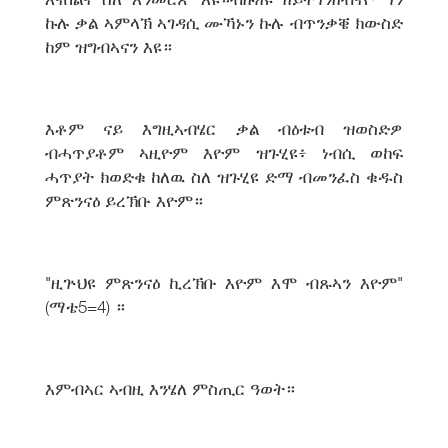
ኩሉ ቃል ኣምላኽ ኣገዳሲ ሙኻኑን ኩሉ ብጥንቃቔ ክውስድ
ከም ዝግብኣናን እዩ።
እቶም ናይ እግዚኣብሄር ቃል ብዕቱብ ዝወስድዎ
ብሓጥያቶም ኣዚዮም እዮም ዝጉሂዩ፥ ነብሲ ወከፍ
ሓጥያት ክወድቁ ከለዉ ስለ ዝጉሂዩ ድማ ብመንፈስ ቁዱስ
ምጽንናዕ ይረኽቡ እዮም።
"ዚጕህዩ ምጽንናዕ ኪረኽቡ እዮም እሞ ብጹኣን እዮም"
(ማቴ5=4) ።
እምብኣር ኣብዚ እንሄለ ምስጢር ዓወት።