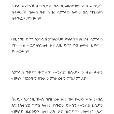
ንቃል ኣምላኽ ብጥንቃቔ ስለ ዘይወስድካዮ ኣብ ሓጥያት
ክትወድቕ ከሎኻ ካብ ክብሪ ኣምላኽ እውን ስለ ዝጎደልካ
ክትጉሂይ ይግባኣካ።
በዚ ነገር ድማ ኣምላኽ ምፍራህካ ይፍለጥ።ፍርሃት ኣምላኽ
ናይ መጀመርያ ፍልጠት እዩ እዚ ድማ ናብ ዕውት ህይወት
ይመርሓካ።
ኣምላኽ ንቶም ቑጥቑጥ መንፈስ ዘሎዎምን ትሑታትን
ብቓሉ ዝርዕዱን ጸጉኡን ምሕረቱን ምስኦም እዩ።
"ኢደይ እያ ነዚ ዂሉ ዝገበረቶ እዚ ኸኣ ኰይኑ ኣሎ ይብል
እግዚኣብሄር ግናኸ ኣብቲ ሽጉርን ድቑስን መንፈስ ዘለዎን
ብቓለይ ዚርዕድን ሰብ ደኣ እየ ዝጥምት ዘሎኹ" (ኢሳ