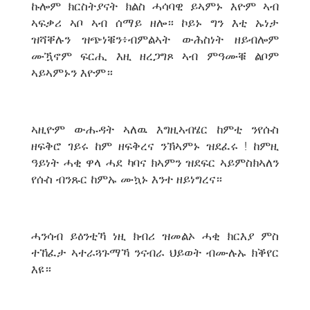
ኩሎም ክርስትያናት ክልስ ሓሳባዊ ይኣምኑ እዮም ኣብ
ኣፍቃሪ ኣቦ ኣብ ሰማይ ዘሎ። ኮይኑ ግን እቲ ኡነታ
ዝሻቐሉን ዝጭነቑን፥ብምልኣት ውሕስነት ዘይብሎም
ሙዃኖም ፍርሒ እዚ ዘረጋግጾ ኣብ ምዓሙቑ ልቦም
ኣይኣምኑን እዮም።
ኣዚዮም ውሑዳት ኣለዉ እግዚኣብሄር ከምቲ ንየሱስ
ዘፍቅሮ ገይሩ ከም ዘፍቅረና ንኽኣምኑ ዝደፈሩ ! ከምዚ
ዓይነት ሓቂ ዋላ ሓደ ካባና ክኣምን ዝደፍር ኣይምስክኣለን
የሱስ ብንጹር ከምኡ ሙኳኑ እንተ ዘይነግረና።
ሓንሳብ ይዕንቲኻ ነዚ ክብሪ ዝመልኦ ሓቂ ክርእያ ምስ
ተኸፈታ ኣተራጓጉማኻ ንናብራ ህይወት ብሙሉኡ ክቕየር
እዩ።