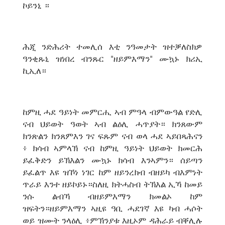
ኮይንኒ ።
ሕጂ ንድሕሪት ተመሊሰ እቲ ንዓመታት ዝተቓለስክዎ
ዓንቂጹኒ ዝነበረ ብንጹር "ዘይምእማን" ሙኳኑ ክሪኢ
ኪኢለ።
ከምዚ ሓደ ዓይነት መምርሒ ኣብ ምዓላ ብምውዓል የድሊ
ናብ ህይወት ዓወት ኣብ ልዕሊ ሓጥያት። ክንጸውም
ክንጽልን ክንጸምእን ገና ፍጹም ናብ ወላ ሓደ ኣይበጻሕናን
፥ ክሳብ ኣምላኽ ናብ ከምዚ ዓይነት ህይወት ክመርሕ
ይፈቅድን ይኽእልን ሙኳኑ ክሳብ እንኣምን። ሰይጣን
ይፈልጥ እዩ ዝኾነ ነገር ከም ዘይንረክብ ብዘይካ ብእምነት
ጥራይ እንተ ዘይኮይኑ።ስለዚ ክትሓስብ ትኽእል ኢኻ ከመይ
ንሱ ልብኻ ብዘይምእማን ክመልኦ ከም
ዝፍትን።ዘይምእማን ኣዚዩ ዓቢ ሓደገኛ እዩ ካብ ሓሶት
ወይ ዝሙት ንላዕሊ ፥ምኽንያቱ እዚኦም ዳሕራይ ብቐሊሉ