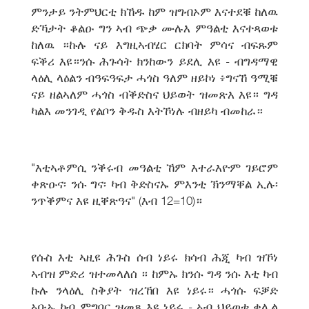
ምንታይ ንትምህርቲ ክኸዱ ከም ዝግብኦም እናተደቑ ከለዉ
ድኻታት ቆልዑ ግን ኣብ ጭቃ ሙሉእ ምዓልቲ እናተጻወቱ
ከለዉ ።ኩሉ ናይ እግዚኣብሄር ርክባት ምሳና ብፍጹም
ፍቕሪ እዩ።ንሱ ሕጉሳት ክንከውን ይደሊ እዩ - ብግዳማዊ
ላዕሊ ላዕልን ብዓፍዓፍታ ሓጎስ ዓለም ዘይኮነ ፥ግናኸ ዓሚቑ
ናይ ዘልኣለም ሓጎስ ብቕድስና ህይወት ዝመጽእ እዩ። ግዳ
ካልእ መንገዲ የልቦን ቅዱስ እትኾነሉ ብዘይካ ብመከራ።
"እቲኣቶምሲ ንቕሩብ መዓልቲ ኸም እተራእዮም ገይሮም
ቀጽዑና፡ ንሱ ግና፡ ካብ ቅድስናኡ ምእንቲ ኽንማቐል ኢሉ፡
ንጥቕምና እዩ ዚቐጽዓና" (እብ 12=10)።
የሱስ እቲ ኣዚዩ ሕጉስ ሰብ ነይሩ ክሳብ ሕጂ ካብ ዝኾነ
ኣብዝ ምድሪ ዝተመላለሰ ። ከምኡ ክንሱ ግዳ ንሱ እቲ ካብ
ኩሉ ንላዕሊ ስቅያት ዝረኸበ እዩ ነይሩ። ሓጎሱ ፍቓድ
ኣቡኡ ካብ ምግባር ዝመጸ እዩ ነይሩ - ኣብ ህይወቱ ቀሊል