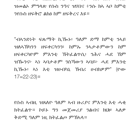
ዝመልኦ ምግላጽ የሱስ ንዓና ዝሃበና ፥ንሱ ክኣ ኣቦ ከምቲ
ንየሱስ ዘፍቅሮ ልክዕ ከም ዘፍቅረና እዩ።
"ብኣንድነት ፍጹማት ኪዀኑ፡ ዓለም ድማ ከምቲ ንኣይ
ዝለኣኽካንን ዘፍቀርካንን፡ ከምኡ ንኣታቶምውን ከም
ዘፍቀርካዮም ምእንቲ ኽትፈልጥሲ፡ ንሕና ሓደ ኸም
ዝዀንና፦ ኣነ ኣባታቶም ንስኻውን ኣባይ፦ ሓደ ምእንቲ
ኪዀኑ፡ ኣነ እቲ ዝሀብካኒ ኽብሪ ሀብክዎም" (ዮው
17=22-23)።
የሱስ ኣብዚ ዝጸለዮ ዓለም ኣብ ዙሪያና ምእንቲ እቲ ሓቂ
ክትፈልጥ። ኮይኑ ግን መጀመሪያ ንልብና ክህዞ ኣለዎ
ቅድሚ ዓለም ነዚ ክትፈልጦ ምኽኣላ።