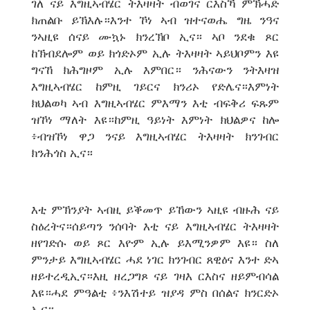
ገለ ናይ እግዚኣብሄር ትእዛዛት ብወገና ርእስኻ ምኽሓድ
ክጠልቡ ይኽእሉ።እንተ ኾነ ኣብ ዝተናወሔ ግዜ ንዓና
ንኣዚዩ ሰናይ ሙኳኑ ክንረኽቦ ኢና። ኣቦ ንደቁ ጾር
ከኽብደሎም ወይ ክጎድኦም ኢሉ ትእዛዛት ኣይህቦምን እዩ
ግናኸ ክሕግዞም ኢሉ እምበር። ንሕናውን ንትእዛዝ
እግዚኣብሄር ከምዚ ገይርና ክንሪኦ የድሌና።እምነት
ክህልወካ ኣብ እግዚኣብሄር ምእማን እቲ ብፍቅሪ ፍጹም
ዝኾነ ማለት እዩ።ከምዚ ዓይነት እምነት ክህልዎና ከሎ
፥ብዝኾነ ዋጋ ንናይ እግዚኣብሄር ትእዛዛት ክንገብር
ክንሕጎስ ኢና።
እቲ ምኽንያት ኣብዚ ይቕመጥ ይኸውን ኣዚዩ ብዙሕ ናይ
ስዕረትና።ሰይጣን ንሰባት እቲ ናይ እግዚኣብሄር ትእዛዛት
ዘየገድሱ ወይ ጾር እዮም ኢሉ ይእሚንዎም እዩ። ስለ
ምንታይ እግዚኣብሄር ሓደ ነገር ክንገብር ጸዊዕና እንተ ድኣ
ዘይተረዲኢና።እዚ ዘረጋግጾ ናይ ገዛእ ርእስና ዘይምብሳል
እዩ።ሓደ ምዓልቲ ፥ንእሽተይ ዝያዳ ምስ በሰልና ክንርድኦ
ኢና።