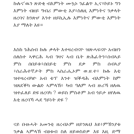
ኩሉና'ዉን ጽድቂ ብእምነት ሙኳኑ ንፈልጥ ኢና።ኮይኑ ግን
እምነት ብዘይ ግብሪ ምውቲ እያ፥ስለዚ እምነትና ንቃላት
ዘረባና ከንጽሆ እንተ ዘይኪኢሉ እምነትና ምውቲ እምነት
እያ ማለት እዩ።
እስከ ንሕሰብ ኩሉ ቃላት እተዛረብናዮ ዝጽሓፍናዮ አብዘን
ሰለስተ ኣዋርሕ ኣብ ገዛና ኣብ ቤት ጽሕፈትን፥ሰብኣይ
ምስ ሰበይቱ፥ሰበይቲ ምስ ደቃ ምስ ሰብኣያ
፥ሰራሕተኛታት ምስ ኣስራሒኦም ወ.ዘ.ተ፥ ኩሉ እቲ
ዝተዛረብካዮ አብ ቴፕ እንተ ዝቕዳሕ ብእምነት ከም
ዝጸደቕካ ውልድ ኣምላኽ፥ ካብ ዓለም ኣብ ዙሪኻ ዘለዉ
ዝተፈለይ ድዩ ዘረባካ ? ወይስ ምስቶም አብ ጎይታ ዘየለዉ
እቲ ዘረባኻ ሓደ ዓይነት ድዩ ?
ናይ ቡዙሓት አመንቲ ዘረብኦም ዘይንጹህ እዩ፥ምኽንያቱ
ንቃል ኣምላኽ ብዕቱብ ስለ ዘይወስድዎ እዩ እዚ ድማ