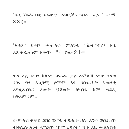
"በዚ ዂሉ በቲ ዘፍቀረና ኣጸቢቕና ንስዕር ኢና " (ሮሜ
8:39)።
"ኣቱም ደቀየ፡ ሓጢኣት ምእንቲ ኸይትገብሩ፡ እዚ
እጽሕፈልኩም አሎኹ…" (1 ዮው 2:1)።
ዋላ እኳ እዝን ካልእን ጽሑፍ ቃል ኣምላኽ እንተ ሃለወ
፥ገና ግን ኣጸጋሚ ዕማም እዩ ንቡዙሓት ኣመንቲ
እግዚኣብሄር ዕውት ህይወት ክነብሩ ከም ዝደሊ
ክትእምኖም።
መጽሓፍ ቅዱስ ልክዕ ከምቲ ተጻሒፉ ዘሎ እንተ ወሲድናዮ
ብቐሊሉ እንተ ኣሚናዮ ፥ከም ህጻናት፥ ሻቡ እዚ መልእኽቲ