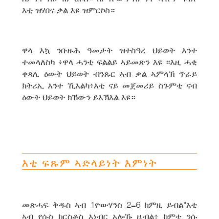
እቲ ዝሃበና ቃል እዩ ዝምርኮስ።
ዋላ እኳ ንቡዙሕ ዓመታት ዝተስዓረ ህይወት እንተ
ተመላለስካ ፥ዋላ ሓንቲ ፍልልይ ኣይመጽን እዩ ።እዚ ሓቂ
ቀጻሊ ዕውት ህይወት ብንጹር ኣብ ቃል ኣምላኽ ጥራይ
ክትሪኢ እንተ ኺእልካ፥እቲ ናይ መጀመሪይ ስጉምቲ ናብ
ዕውት ህይወት ክኸውን ይእኽእል እዩ።
እቲ ፍጹም ኣድላይነት እምነት
መጽሓፍ ቅዱስ ኣብ 1ዮውሃንስ 2=6 ከምዚ ይብል"እቲ
ኣብ የሱስ ክርስቶስ እነብር አሎኹ ዚብል፥ ከምቲ ንሱ