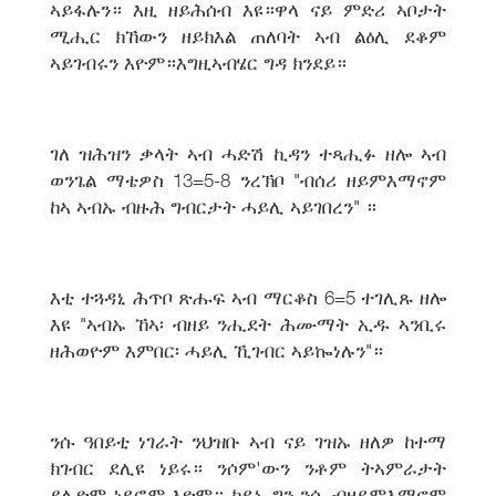
ኣይፋሉን። እዚ ዘይሕሰብ እዩ።ዋላ ናይ ምድሪ ኣቦታት
ሚሒር ክኸውን ዘይክእል ጠለባት ኣብ ልዕሊ ደቆም
ኣይገብሩን እዮም።እግዚኣብሄር ግዳ ክንደይ።
ገለ ዝሕዝን ቃላት ኣብ ሓድሽ ኪዳን ተጻሒፉ ዘሎ ኣብ
ወንጌል ማቴዎስ 13=5-8 ንረኽቦ "ብሰሪ ዘይምእማኖም
ከኣ ኣብኡ ብዙሕ ግብርታት ሓይሊ ኣይገበረን" ።
እቲ ተጓዳኒ ሕጥቦ ጽሑፍ ኣብ ማርቆስ 6=5 ተገሊጹ ዘሎ
እዩ "ኣብኡ ኸኣ፡ ብዘይ ንሒደት ሕሙማት ኢዱ ኣንቢሩ
ዘሕወዮም እምበር፡ ሓይሊ ኺገብር ኣይኰነሉን"።
ንሱ ዓበይቲ ነገራት ንህዝቡ ኣብ ናይ ገዝኡ ዘለዎ ከተማ
ክገብር ደሊዩ ነይሩ። ንሶም'ውን ንቶም ትኣምራታት
ደሊዮም ነይሮም እዮም። ኮይኑ ግን ንሱ ብዘይምእማኖም