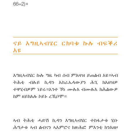
66=2)።
ናይ እግዚኣብሄር ርክባቱ ኩሉ ብፍቕሪ
እዩ
እግዚኣብሄር ኩሉ ግዜ ካብ ሰብ ምእዛዝ ይጠልብ እዩ።ኣብ
ትሕቲ ብሉይ ኪዳን እስራኤላውያን ሕጊ ክእዘዝዎ
ተዋሂብዎም ነይሩ።እንተ ኾነ ሙሉእ ብሙሉእ ክሕልውዎ
ከም ዘይክእሉ ኮይኑ ረኺቦሞ።
ኣብ ትሕቲ ሓድሽ ኪዳን እግዚኣብሄር ተስፋታቱ ሂቡ
ሕግታቱ ኣብ ልብናን ኣእምሮና ክጽሕፎ ምእንቲ ክንእዘዞ