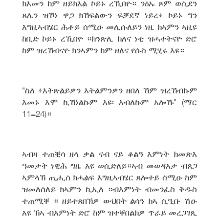
ክእመን ከም ዘይክእል ኮይኑ ረኺበዮ። ንዕኡ ጾም ወሲደን
ጸሌን ዝኾነ ዋጋ ክኸፍልውን ፍቓደኛ ነይረ፥ ኮይኑ ግን
እግዚኣብሄር ሕቶይ ሰሚዑ መሊሱለይን ነዚ ክኣምን ኣዚዩ
ከቢድ ኮይኑ ረኺበዮ ።ክንጽሊ ከለና ነቲ ዝሓተትናዮ ድሮ
ከም ዝረኸብናዮ ክንኣምን ከም ዘለና የሱስ ሚሂሩ እዩ።
"ስለ ፥እትጽልይዎን እትልምንዎን ዘበለ ኸም ዝረኸብኩም
እመኑ እሞ ኪኸነልኩም እዩ፡ እብለኩም አሎኹ" (ማር
11=24)።
ኣብዛ ተጠቒሳ ዘላ ቃል ናብ ናይ ቆልዓ እምነት ክመጽእ
ዓመታት ነዊሕ ግዜ እዩ ወሲድለይ።ኣብ መወዳእታ ብጸጋ
ኣምላኽ ጢሒሰ ክሓልፍ እግዚኣብሄር ጸሎተይ ሰሚዑ ከም
ዝመለሰለይ ክኣምን ኪኢለ ።ብእምነት ብመንፈስ ቅዱስ
ተጠሚቐ ። ዘይተጸበኽዎ ውህበት ልሳን ክኣ ሲዒቡ ሽዑ
እዩ ኽኣ ብእምነት ድሮ ከም ዝተቐበልክዎ ጥራይ መረጋገጺ