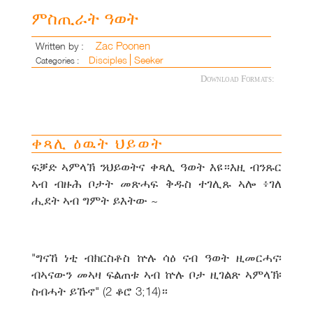
ምስጢራት ዓወት
Zac Poonen
Written by :
Disciples
Seeker
Categories :
Download Formats:
ቀጻሊ ዕዉት ህይወት
ፍቓድ ኣምላኽ ንህይወትና ቀጻሊ ዓወት እዩ።እዚ ብንጹር
ኣብ ብዙሕ ቦታት መጽሓፍ ቅዱስ ተገሊጹ ኣሎ ፥ገለ
ሒደት ኣብ ግምት ይእትው ~
"ግናኸ ነቲ ብክርስቶስ ኵሉ ሳዕ ናብ ዓወት ዚመርሓና፡
ብኣናውን መኣዛ ፍልጠቱ ኣብ ኵሉ ቦታ ዚገልጽ ኣምላኽ፡
ስብሓት ይኹኖ" (2 ቆሮ 3;14)።