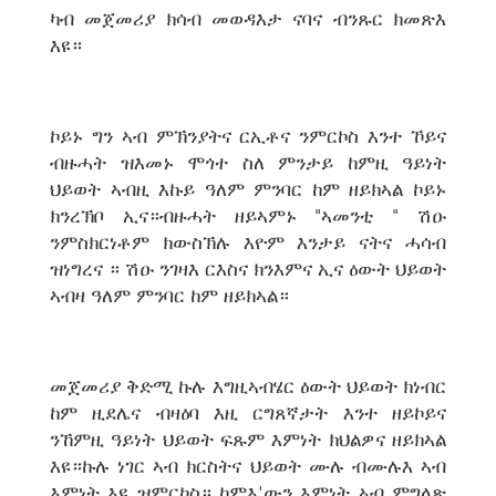
ካብ መጀመሪያ ክሳብ መወዳእታ ናባና ብንጹር ክመጽእ
እዩ።
ኮይኑ ግን ኣብ ምኽንያትና ርኢቶና ንምርኮስ እንተ ኾይና
ብዙሓት ዝእመኑ ሞጎተ ስለ ምንታይ ከምዚ ዓይነት
ህይወት ኣብዚ እኩይ ዓለም ምንባር ከም ዘይክኣል ኮይኑ
ክንረኽቦ ኢና።ብዙሓት ዘይኣምኑ "ኣመንቲ " ሽዑ
ንምስክርነቶም ክውስኽሉ እዮም እንታይ ናትና ሓሳብ
ዝነግረና ። ሽዑ ንገዛእ ርእስና ክንእምና ኢና ዕውት ህይወት
ኣብዛ ዓለም ምንባር ከም ዘይክኣል።
መጀመሪያ ቅድሚ ኩሉ እግዚኣብሄር ዕውት ህይወት ክነብር
ከም ዚደሌና ብዛዕባ እዚ ርግጸኛታት እንተ ዘይኮይና
ንኸምዚ ዓይነት ህይወት ፍጹም እምነት ክህልዎና ዘይክኣል
እዩ።ኩሉ ነገር ኣብ ክርስትና ህይወት ሙሉ ብሙሉእ ኣብ
እምነት እዩ ዝምርኮስ። ከምእ'ውን እምነት ኣብ ምግላጽ