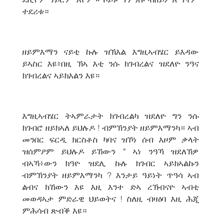
ተደሪቱ።
ዘይምእማን ናይቲ ኩሉ ዝኽእል እግዚኣብሄር ይእዳው
ይኣስር እዩ፥በዚ ኽኣ እቲ ንሱ ክገብረልና ዝደለዮ ንዓና
ክገብረልና ኣይክእልን እዩ።
እግዚኣብሄር ትኣምራታት ክገብረልካ ዝደለዮ ግን ንሱ
ክገብሮ ዘይክኣለ ይህሉዶ ! ብምኽንያት ዘይምእማንካ። ኣብ
መንበር ፍርዲ ክርስቶስ ካባና ዝኾነ ሰብ እዞም ቃላት
ዝሰምዖም ይህሉዶ ይኸውን " ኣነ ንዓኻ ዝደለኽዎ
ብኣኻ፥ውን ክዓዮ ዝደሊ ኩሉ ክገብር ኣይክኣልኩን
ብምኽንያት ዘይምእማንካ ? እንታይ ዓይነት ጥዓሳ ኣብ
ልብና ክኸውን እዩ እዚ እንተ ድኣ ረኽብናዮ ኣብቲ
መወዳኣታ ምድራዊ ህይወትና ! ስለዚ ብዛዕባ እዚ ሕጂ
ምሕሳብ ጽብቕ እዩ።