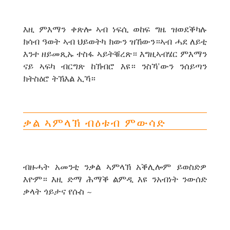
እዚ ምእማን ቀጽሎ ኣብ ነፍሲ ወከፍ ግዜ ዝወደቕካሉ
ክሳብ ዓወት ኣብ ህይወትካ ክውን ዝኸውን።ኣብ ሓደ ለይቲ
እንተ ዘይመጺኡ ተስፋ ኣይትቑረጽ። እግዚኣብሄር ምእማን
ናይ ኣፍካ ብርግጽ ከኽብሮ እዩ። ንስኻ'ውን ንሰይጣን
ክትስዕሮ ትኽእል ኢኻ።
ቃል ኣምላኽ ብዕቱብ ምውሳድ
ብዙሓት አመንቲ ንቃል ኣምላኽ አቕሊሎም ይወስድዎ
እዮም። እዚ ድማ ሕማቕ ልምዲ እዩ ንአብነት ንውሰድ
ቃላት ጎይታና የሱስ ~