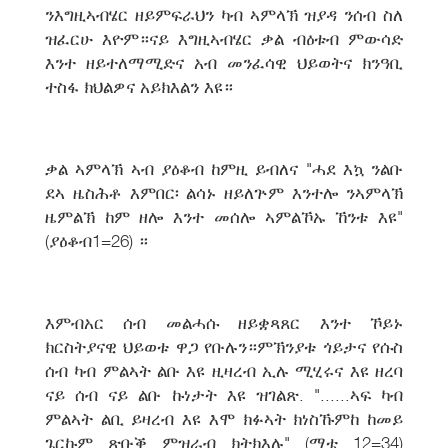
ንእግዚኣብሄር ዘይምፍራህን ካብ ኣምላኽ ዝያዳ ንሰብ ስለ
ዝፈርሁ እዮም።ናይ እግዚኣብሄር ቃል ብዕቱብ ምውሳድ
እንተ ዘይተለማሚድና አብ መንፈሳዊ ህይወትና ክንዓቢ
ተስፋ ክህልዎና አይክእልን እዩ።
ቃል ኣምላኽ ኣብ ያዕቆብ ከምዚ ይብለና "ሓደ እኳ ንልቡ
ደኣ ዜስሕቶ እምበር፡ ልሳኑ ዘይለጕም እንተሎ ንኣምላኽ
ዜምልኽ ከም ዘሎ እንተ መሰሎ ኣምልኾኡ ኸንቱ እዩ"
(ያዕቆብ1=26) ።
እምብአር ሰብ መልሓሱ ዘይቋጻጸር እንተ ኾይኑ
ክርስትያናዊ ህይወቱ ዋጋ የቡሉን።ምኽንያቱ ጎይታና የሱስ
ሰብ ካብ ምልኣት ልቡ እዩ ዚዛረብ ኢሉ ሚሂሩና እዩ ዘረባ
ናይ ሰብ ናይ ልቡ ኩነታት እዩ ዝገልጽ. "......ኣፍ ካብ
ምልኣት ልቢ ይዛረብ እዩ እሞ ክፉኣት ክነስኹምከ ከመይ
ጌርኩም ጽቡቕ ምዝራብ ክትክእሉ" (ማቴ 12=34)