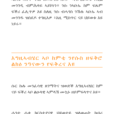
መንገዲ ብምሕላፍ ኣይኮነን። ንሱ ንኣቡኡ ከም ፍጹም
ፍቕሪ ፈሊጥዎ እዩ ስለዚ ንሱ ብሓጎስ ንኹሉ ኣቡኡ ኣብ
መንገዱ ዝሰደዶ ተገዚእዎ ፥እዚ ሚስጥር ናይ ህይወቱ እዩ
ነይሩ።
እግዚኣብሄር ኣቦ ከምቲ ንየሱስ ዘፍቅሮ
ልክዕ ንዓናውን የፍቅረና እዩ
ሱር ኩሉ መንፈሳዊ ጸገማትና ዝወድቕ እግዚኣብሄር ከም
ናይ ፍቕሪ ኣቦ ልዑላዊ ኣምላኽ ሙኳኑ ዘይምፍላጥና እዩ።
ሓንቲ ሓቂ ክርስቲያናዊ ህይወተይ ዝለወጠት ክብሪ